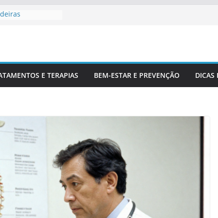
deiras
rofissionais De
Para Entender
luna
 Corretamente Da
ATAMENTOS E TERAPIAS
BEM-ESTAR E PREVENÇÃO
DICAS
s E Coluna