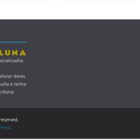
ecializados
liviar dores
ulta e tenha
coluna.
 reserved.
ress
.