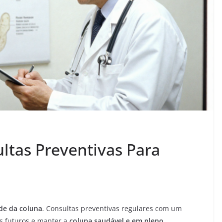
ltas Preventivas Para
de da coluna
. Consultas preventivas regulares com um
as futuros e manter a
coluna saudável e em pleno