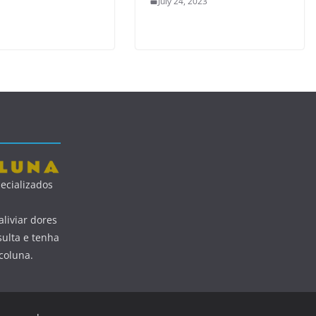
July 24, 2023
ecializados
liviar dores
ulta e tenha
coluna.