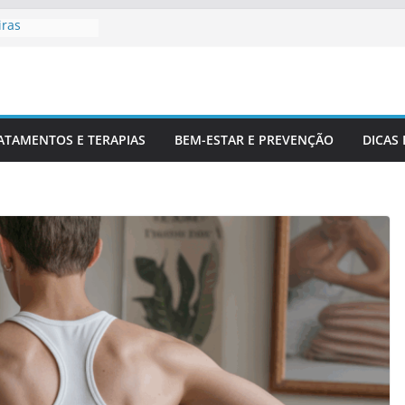
iras
fissionais De
ra Entender
a
orretamente Da
ATAMENTOS E TERAPIAS
BEM-ESTAR E PREVENÇÃO
DICAS
E Coluna