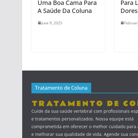
Uma Boa Cama Para
Para 
A Saúde Da Coluna
Dores
June 9, 2025
Februar
Tratamento de Coluna
Cuide da sua saúde vertebral com profissionais esp
e tratamentos personalizados. Nossa equipe está
comprometida em oferecer o melhor cuidado para a
e melhorar sua qualidade de vida. Agende sua cons