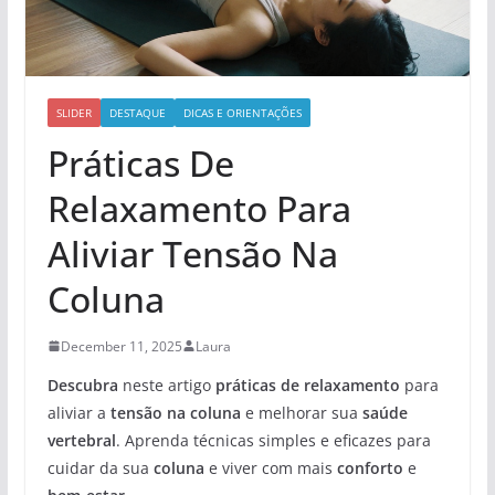
SLIDER
DESTAQUE
DICAS E ORIENTAÇÕES
Práticas De
Relaxamento Para
Aliviar Tensão Na
Coluna
December 11, 2025
Laura
Descubra
neste artigo
práticas de relaxamento
para
aliviar a
tensão na coluna
e melhorar sua
saúde
vertebral
. Aprenda técnicas simples e eficazes para
cuidar da sua
coluna
e viver com mais
conforto
e