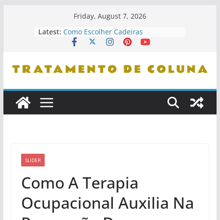
Skip
Friday, August 7, 2026
to
Latest:
Como Escolher Cadeiras
content
Ergonômicas
Como Identificar Profissionais De
Confiança
Dicas De Leitura Para Entender
Problemas De Coluna
Como Se Levantar Corretamente Da
Cama
Cuidados Com Pets E Coluna
Saudável
SLIDER
Como A Terapia
Ocupacional Auxilia Na