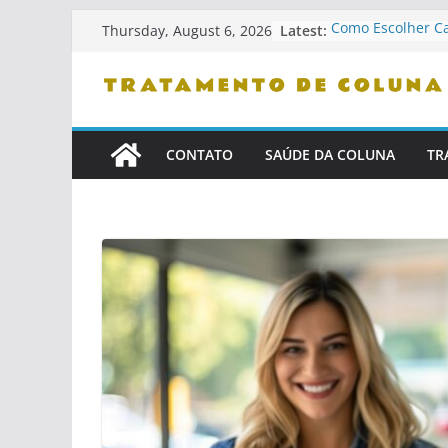
Skip
Latest:
Como Escolher C
Thursday, August 6, 2026
to
Ergonômicas
Como Identificar 
content
Confiança
Dicas De Leitura
Problemas De Co
Como Se Levanta
CONTATO
SAÚDE DA COLUNA
TR
Cama
Cuidados Com Pe
Saudável