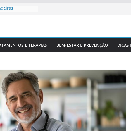
adeiras
Profissionais De
 Para Entender
luna
r Corretamente Da
ATAMENTOS E TERAPIAS
BEM-ESTAR E PREVENÇÃO
DICAS
ts E Coluna