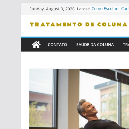
Skip
Latest:
Como Escolher Cad
Sunday, August 9, 2026
to
Ergonômicas
Como Identificar Pr
content
Confiança
Dicas De Leitura P
Problemas De Colu
Como Se Levantar 
CONTATO
SAÚDE DA COLUNA
TR
Cama
Cuidados Com Pets
Saudável