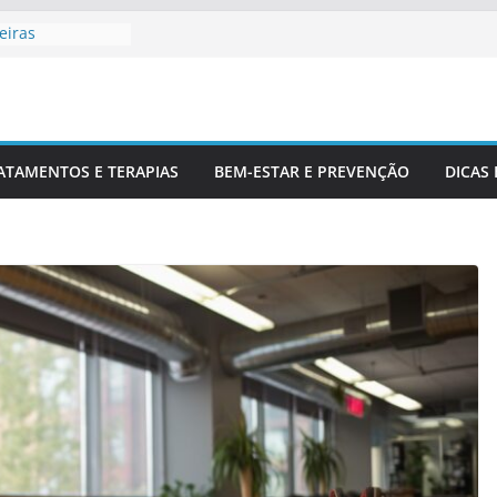
eiras
ofissionais De
ara Entender
na
Corretamente Da
ATAMENTOS E TERAPIAS
BEM-ESTAR E PREVENÇÃO
DICAS
 E Coluna