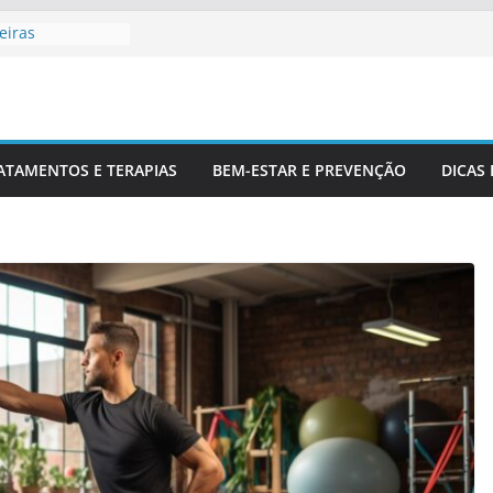
eiras
ofissionais De
ara Entender
na
Corretamente Da
ATAMENTOS E TERAPIAS
BEM-ESTAR E PREVENÇÃO
DICAS
 E Coluna