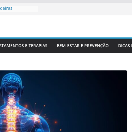
deiras
rofissionais De
Para Entender
luna
 Corretamente Da
ATAMENTOS E TERAPIAS
BEM-ESTAR E PREVENÇÃO
DICAS
s E Coluna