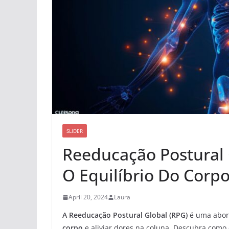
SLIDER
Reeducação Postural 
O Equilíbrio Do Corp
April 20, 2024
Laura
A Reeducação Postural Global (RPG)
é uma abor
corpo
e aliviar dores na coluna. Descubra como 