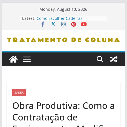
Skip
Monday, August 10, 2026
to
Latest:
Como Escolher Cadeiras
content
Ergonômicas
Como Identificar Profissionais De
Confiança
Dicas De Leitura Para Entender
Problemas De Coluna
Como Se Levantar Corretamente Da
Cama
Cuidados Com Pets E Coluna
Saudável
SLIDER
Obra Produtiva: Como a
Contratação de