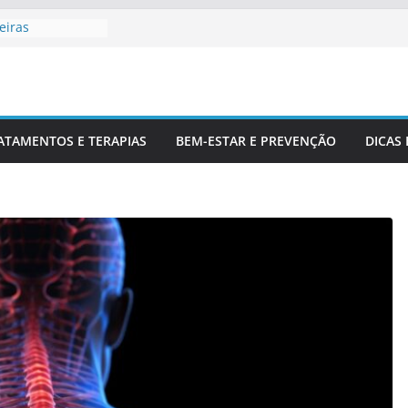
eiras
ofissionais De
ara Entender
na
Corretamente Da
ATAMENTOS E TERAPIAS
BEM-ESTAR E PREVENÇÃO
DICAS
 E Coluna