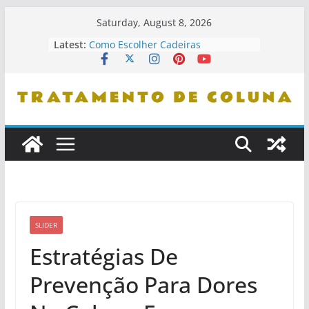
Skip
Saturday, August 8, 2026
to
Latest:
Como Escolher Cadeiras
content
Ergonômicas
Como Identificar Profissionais De
Confiança
Dicas De Leitura Para Entender
Problemas De Coluna
Como Se Levantar Corretamente Da
Cama
Cuidados Com Pets E Coluna
Saudável
SLIDER
Estratégias De
Prevenção Para Dores