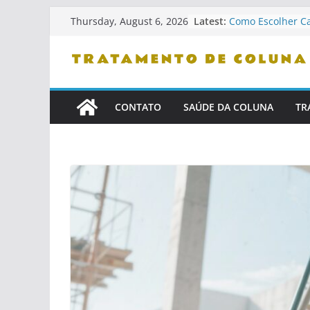
Skip
Latest:
Como Escolher C
Thursday, August 6, 2026
to
Ergonômicas
Como Identificar 
content
Confiança
Dicas De Leitura
Problemas De Co
Como Se Levanta
CONTATO
SAÚDE DA COLUNA
TR
Cama
Cuidados Com Pe
Saudável