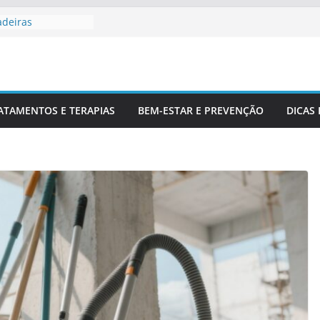
adeiras
Profissionais De
 Para Entender
luna
r Corretamente Da
ATAMENTOS E TERAPIAS
BEM-ESTAR E PREVENÇÃO
DICAS
ts E Coluna