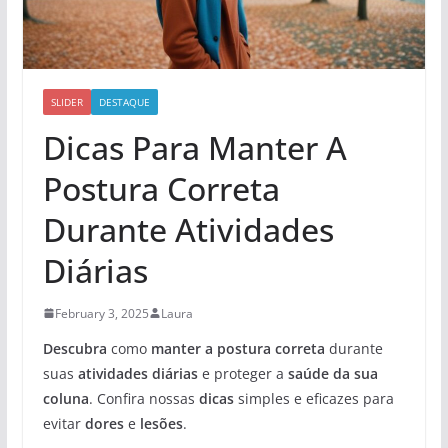
SLIDER
DESTAQUE
Dicas Para Manter A
Postura Correta
Durante Atividades
Diárias
February 3, 2025
Laura
Descubra
como
manter a postura correta
durante
suas
atividades diárias
e proteger a
saúde da sua
coluna
. Confira nossas
dicas
simples e eficazes para
evitar
dores
e
lesões
.