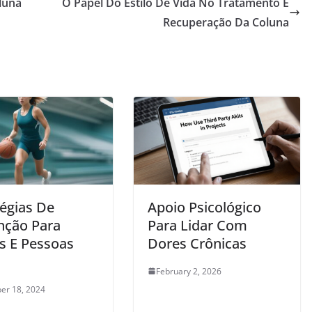
luna
O Papel Do Estilo De Vida No Tratamento E
Recuperação Da Coluna
tégias De
Apoio Psicológico
nção Para
Para Lidar Com
as E Pessoas
Dores Crônicas
February 2, 2026
er 18, 2024