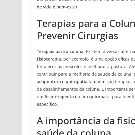
de vida e bem-estar
.
Terapias para a Colun
Prevenir Cirurgias
Terapias para a coluna:
Existem diversas alterna
Fisioterapia
, por exemplo, é uma opção eficaz p
fortalecer os músculos e melhorar a postura. Al
contribuir para a melhoria da saúde da coluna,
acupuntura
e
quiropatia
também são terapias al
de desalinhamentos da coluna. É importante se
um
fisioterapeuta
ou um
quiropata
, para ident
específico.
A importância da fis
saúde da coluna