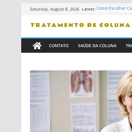
Skip
Latest:
Como Escolher Ca
Saturday, August 8, 2026
to
Ergonômicas
Como Identificar P
content
Confiança
Dicas De Leitura 
Problemas De Co
Como Se Levantar
CONTATO
SAÚDE DA COLUNA
TR
Cama
Cuidados Com Pet
Saudável