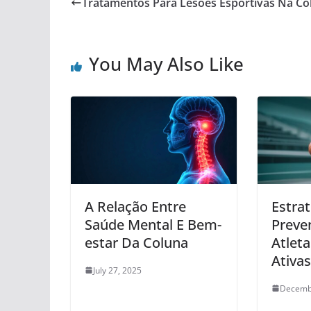
Tratamentos Para Lesões Esportivas Na Co
You May Also Like
A Relação Entre
Estra
Saúde Mental E Bem-
Preve
estar Da Coluna
Atlet
Ativas
July 27, 2025
Decemb