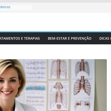
deiras
rofissionais De
Para Entender
luna
 Corretamente Da
ATAMENTOS E TERAPIAS
BEM-ESTAR E PREVENÇÃO
DICAS
s E Coluna