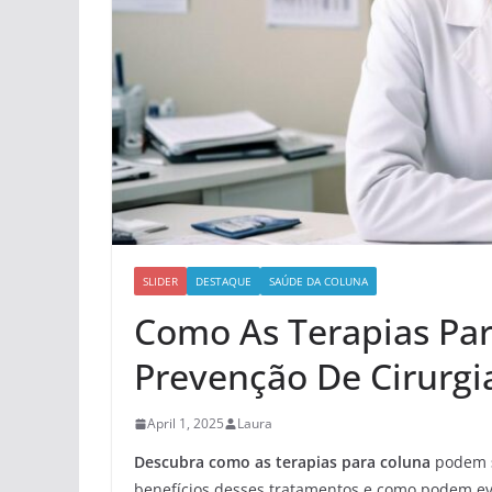
SLIDER
DESTAQUE
SAÚDE DA COLUNA
Como As Terapias Pa
Prevenção De Cirurgi
April 1, 2025
Laura
Descubra como as terapias para coluna
podem
benefícios desses tratamentos e como podem e