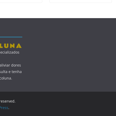
ecializados
liviar dores
ulta e tenha
coluna.
 reserved.
ress
.