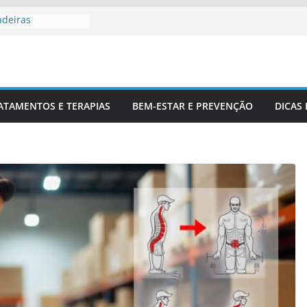
adeiras
Profissionais De
 Para Entender
luna
r Corretamente Da
ATAMENTOS E TERAPIAS
BEM-ESTAR E PREVENÇÃO
DICAS
ts E Coluna