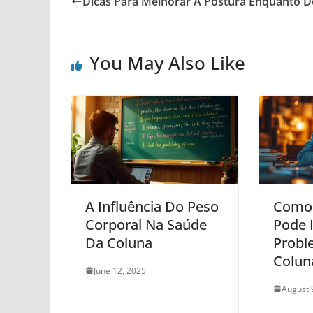
Dicas Para Melhorar A Postura Enquanto 
You May Also Like
A Influência Do Peso
Como 
Corporal Na Saúde
Pode I
Da Coluna
Probl
Colun
June 12, 2025
August 