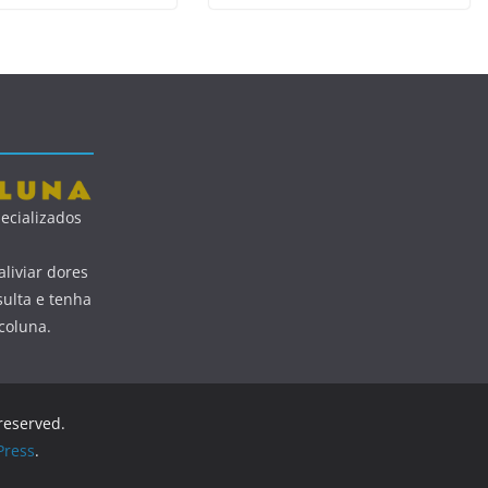
ecializados
liviar dores
ulta e tenha
coluna.
 reserved.
ress
.