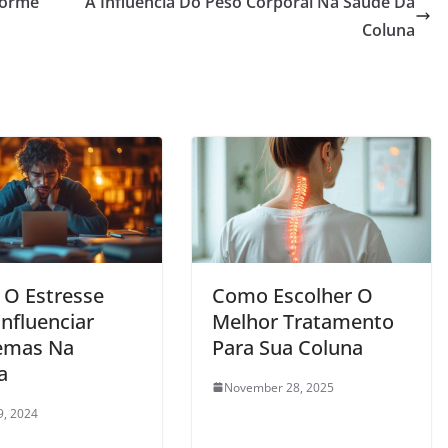
Dorme
A Influência Do Peso Corporal Na Saúde Da
Coluna
O Estresse
Como Escolher O
nfluenciar
Melhor Tratamento
emas Na
Para Sua Coluna
a
November 28, 2025
9, 2024