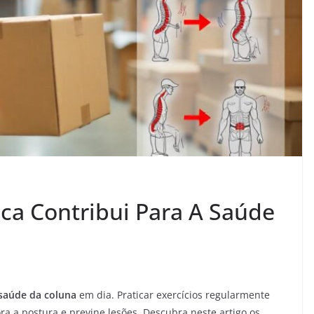
ica Contribui Para A Saúde
saúde da coluna
em dia. Praticar exercícios regularmente
ra a postura e previne lesões. Descubra neste artigo os