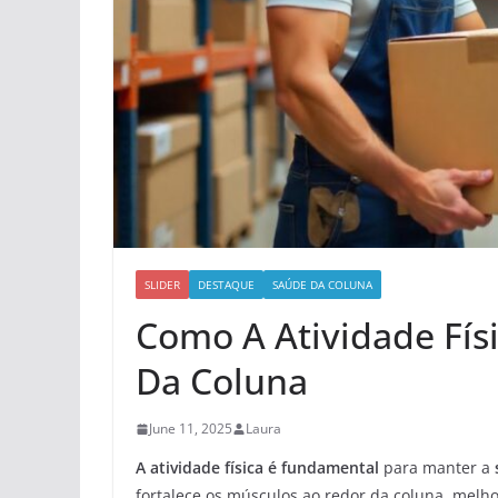
SLIDER
DESTAQUE
SAÚDE DA COLUNA
Como A Atividade Fís
Da Coluna
June 11, 2025
Laura
A atividade física é fundamental
para manter a
fortalece os músculos ao redor da coluna, melho