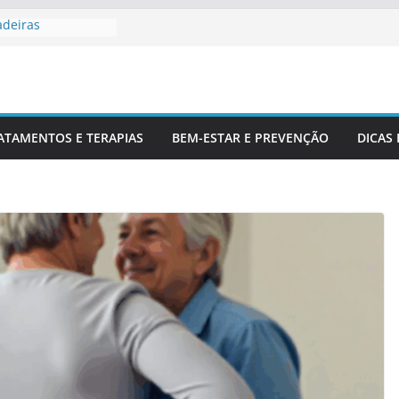
adeiras
Profissionais De
 Para Entender
luna
r Corretamente Da
ATAMENTOS E TERAPIAS
BEM-ESTAR E PREVENÇÃO
DICAS
ts E Coluna