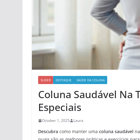
SLIDER
DESTAQUE
SAÚDE DA COLUNA
Coluna Saudável Na T
Especiais
October 1, 2025
Laura
Descubra
como manter uma
coluna saudável
na
quais são as melhores práticas e exercícios para