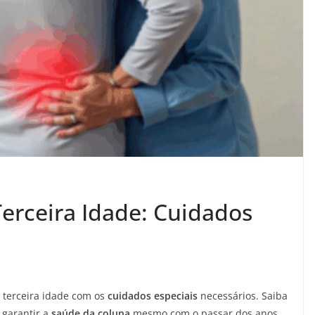
erceira Idade: Cuidados
 terceira idade com os
cuidados especiais
necessários. Saiba
 garantir a
saúde da coluna
mesmo com o passar dos anos.