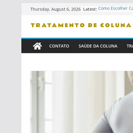
Skip
Latest:
Como Escolher C
Thursday, August 6, 2026
to
Ergonômicas
Como Identificar 
content
Confiança
Dicas De Leitura
Problemas De Co
Como Se Levanta
CONTATO
SAÚDE DA COLUNA
TR
Cama
Cuidados Com Pe
Saudável