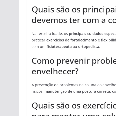
Quais são os principa
devemos ter com a co
Na terceira idade, os
principais cuidados especi
praticar
exercícios de fortalecimento
e
flexibil
com um
fisioterapeuta
ou
ortopedista
.
Como prevenir probl
envelhecer?
A prevenção de problemas na coluna ao envelhece
físicos,
manutenção de uma postura correta
, c
Quais são os exercíc
para manter uma colu