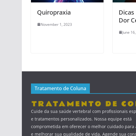
Quiropraxia
Dicas 
Dor Ce
November 1, 2023
June 16
Tratamento de Coluna
Cuide da sua saúde vertebral com profissionais esp
e tratamentos personalizados. Nossa equipe está
comprometida em oferecer o melhor cuidado para a
e melhorar sua qualidade de vida. Agende sua cons