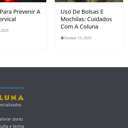
Para Prevenir A
Uso De Bolsas E
rvical
Mochilas: Cuidados
Com A Coluna
, 2025
October 13, 2025
ecializados
liviar dores
ulta e tenha