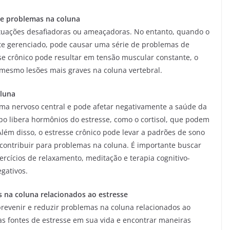
de problemas na coluna
ituações desafiadoras ou ameaçadoras. No entanto, quando o
te gerenciado, pode causar uma série de problemas de
se crônico pode resultar em tensão muscular constante, o
é mesmo lesões mais graves na coluna vertebral.
oluna
tema nervoso central e pode afetar negativamente a saúde da
o libera hormônios do estresse, como o cortisol, que podem
Além disso, o estresse crônico pode levar a padrões de sono
ontribuir para problemas na coluna. É importante buscar
rcícios de relaxamento, meditação e terapia cognitivo-
gativos.
s na coluna relacionados ao estresse
prevenir e reduzir problemas na coluna relacionados ao
 as fontes de estresse em sua vida e encontrar maneiras