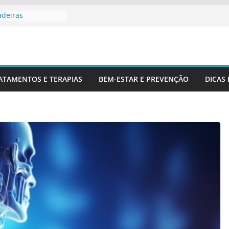
adeiras
Profissionais De
 Para Entender
luna
r Corretamente Da
ATAMENTOS E TERAPIAS
BEM-ESTAR E PREVENÇÃO
DICAS
ts E Coluna