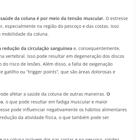
 saúde da coluna é por meio da tensão muscular.
O estresse
r, especialmente na região do pescoço e das costas. Isso
a mobilidade da coluna.
a redução da circulação sanguínea
e, consequentemente,
na vertebral. Isso pode resultar em degeneração dos discos
o do risco de lesões. Além disso, a falta de oxigenação
gatilho ou “trigger points”, que são áreas dolorosas e
 pode afetar a saúde da coluna de outras maneiras.
O
no
, o que pode resultar em fadiga muscular e maior
resse pode influenciar negativamente os hábitos alimentares
à redução da atividade física, o que também pode ser
 na coluna incluem dor nas costas e no pescoço, rigidez