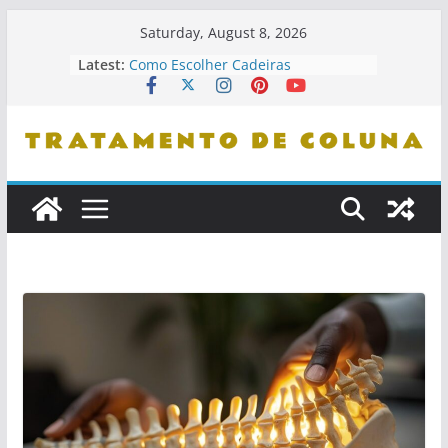
Skip
Saturday, August 8, 2026
to
Latest:
Como Escolher Cadeiras
content
Ergonômicas
Como Identificar Profissionais De
Confiança
Dicas De Leitura Para Entender
Problemas De Coluna
Como Se Levantar Corretamente Da
Cama
Cuidados Com Pets E Coluna
Saudável