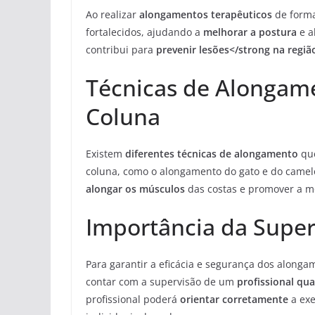
Ao realizar
alongamentos terapêuticos
de forma
fortalecidos, ajudando a
melhorar a postura
e a
contribui para
prevenir lesões</strong na região
Técnicas de Alongame
Coluna
Existem
diferentes técnicas de alongamento
que
coluna, como o alongamento do gato e do camelo, 
alongar os músculos
das costas e promover a mo
Importância da Superv
Para garantir a eficácia e segurança dos along
contar com a supervisão de um
profissional qua
profissional poderá
orientar corretamente
a exe