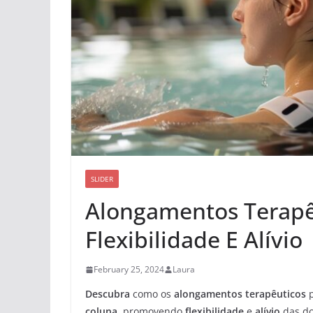
SLIDER
Alongamentos Terapê
Flexibilidade E Alívio
February 25, 2024
Laura
Descubra
como os
alongamentos terapêuticos
p
coluna
, promovendo
flexibilidade
e
alívio
das do