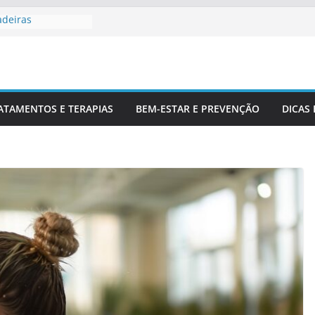
adeiras
Profissionais De
 Para Entender
luna
r Corretamente Da
ATAMENTOS E TERAPIAS
BEM-ESTAR E PREVENÇÃO
DICAS
ts E Coluna