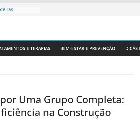
deiras
rofissionais De
Para Entender
luna
 Corretamente Da
ATAMENTOS E TERAPIAS
BEM-ESTAR E PREVENÇÃO
DICAS
s E Coluna
 por Uma Grupo Completa:
ficiência na Construção