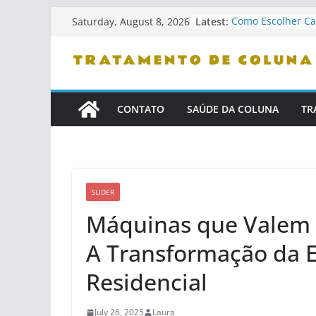
Skip
Latest:
Como Escolher Ca
Saturday, August 8, 2026
to
Ergonômicas
Como Identificar P
content
Confiança
Dicas De Leitura 
Problemas De Co
Como Se Levantar
CONTATO
SAÚDE DA COLUNA
TR
Cama
Cuidados Com Pet
Saudável
SLIDER
Máquinas que Valem
A Transformação da E
Residencial
July 26, 2025
Laura