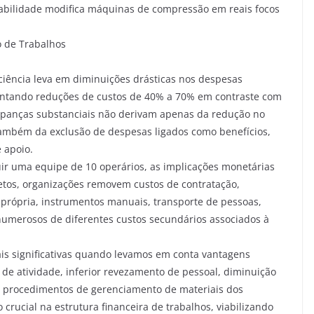
habilidade modifica máquinas de compressão em reais focos
 de Trabalhos
ciência leva em diminuições drásticas nos despesas
entando reduções de custos de 40% a 70% em contraste com
upanças substanciais não derivam apenas da redução no
ambém da exclusão de despesas ligados como benefícios,
e apoio.
r uma equipe de 10 operários, as implicações monetárias
etos, organizações removem custos de contratação,
 própria, instrumentos manuais, transporte de pessoas,
erosos de diferentes custos secundários associados à
s significativas quando levamos em conta vantagens
de atividade, inferior revezamento de pessoal, diminuição
a de procedimentos de gerenciamento de materiais dos
crucial na estrutura financeira de trabalhos, viabilizando