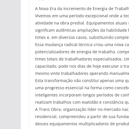
A Nova Era da Incremento de Energia de Trabal
Vivemos em uma período excepcional onde a tec
atividade na obra predial. Equipamentos atuais
significam autênticas ampliações da habilida
times e, em diversos casos, substituindo compl
Essa mudança radical técnica criou uma nova 
potencializadores de energia de trabalho, comp
times totais de trabalhadores especializados.
capacitado, pode nos dias de hoje executar o tra
mesmo vinte trabalhadores operando manualme
Esta transformação não constitui apenas uma qu
uma progresso essencial na forma como concebe
inteligentes incorporam longos períodos de co
realizam trabalhos com exatidão e constância q
A Trans Obra, organização líder no mercado nac
residencial, compreendeu a partir de sua fun
desses equipamentos multiplicadores de produt