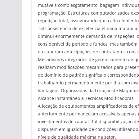
mutáveis como esgotamento, bagagem individual
programação. Estruturas computadorizados exec
repetição total, assegurando que cada elemento 
Tal consistência de excelência elimina mutabili
diminui enormemente demanda de inspeções, cor
considerável de período e fundos, mas também
ou superam antecipações de contratantes consi
Mecanismos integrados de gerenciamento de qua
realizam modificações mecanizados para preserv
de domínio de padrão significa o correspondente
trabalhando permanentemente por dia com exatid
Vantagens Organizadas da Locação de Máquinas
Alcance Instantâneo a Técnicas Modificadoras
A locação de equipamentos amplificadores de efi
anteriormente permaneciam acessíveis apenas p
investimentos de capital. Tal disponibilização 
disputem em igualdade de condições utilizando
níveis de qualidade máxima na setor.