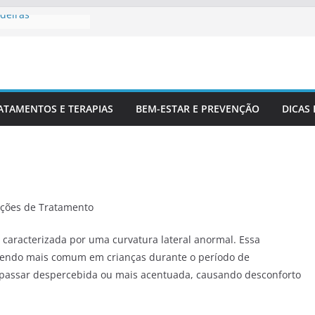
deiras
rofissionais De
Para Entender
luna
 Corretamente Da
ATAMENTOS E TERAPIAS
BEM-ESTAR E PREVENÇÃO
DICAS
s E Coluna
pções de Tratamento
 caracterizada por uma curvatura lateral anormal. Essa
 sendo mais comum em crianças durante o período de
e passar despercebida ou mais acentuada, causando desconforto