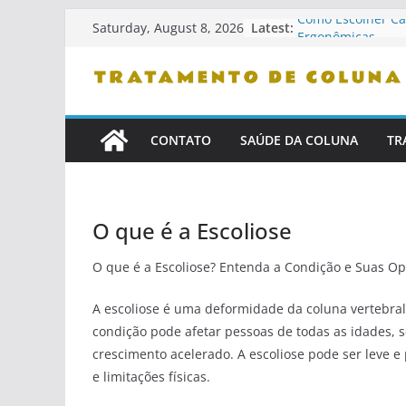
Skip
Como Escolher Ca
Latest:
Saturday, August 8, 2026
Ergonômicas
to
Como Identificar P
content
Confiança
Dicas De Leitura 
Problemas De Co
Como Se Levantar
CONTATO
SAÚDE DA COLUNA
TR
Cama
Cuidados Com Pet
Saudável
O que é a Escoliose
O que é a Escoliose? Entenda a Condição e Suas O
A escoliose é uma deformidade da coluna vertebral
condição pode afetar pessoas de todas as idades,
crescimento acelerado. A escoliose pode ser leve 
e limitações físicas.