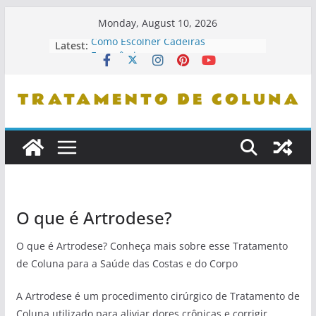
Skip
Monday, August 10, 2026
to
Como Escolher Cadeiras
Latest:
content
Ergonômicas
Como Identificar Profissionais De
Confiança
Dicas De Leitura Para Entender
Problemas De Coluna
Como Se Levantar Corretamente Da
Cama
Cuidados Com Pets E Coluna
Saudável
O que é Artrodese?
O que é Artrodese? Conheça mais sobre esse Tratamento
de Coluna para a Saúde das Costas e do Corpo
A Artrodese é um procedimento cirúrgico de Tratamento de
Coluna utilizado para aliviar dores crônicas e corrigir