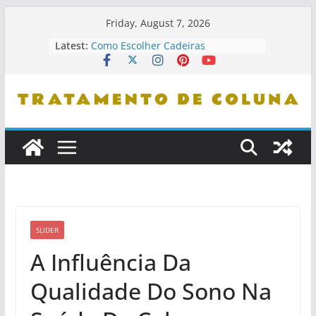
Skip
Friday, August 7, 2026
to
Latest:
Como Escolher Cadeiras
content
Ergonômicas
Como Identificar Profissionais De
Confiança
Dicas De Leitura Para Entender
Problemas De Coluna
Como Se Levantar Corretamente Da
Cama
Cuidados Com Pets E Coluna
Saudável
SLIDER
A Influência Da
Qualidade Do Sono Na